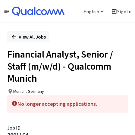
English
Sign In
Single
Position
View All Jobs
Financial Analyst, Senior /
Staff (m/w/d) - Qualcomm
Munich
Munich, Germany
No longer accepting applications.
Job ID
3091164